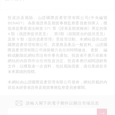
的單位及／或二級市場交易，實施替代投資及
／或對沖策略及終止子基金。該等應對措施可
能會對子基金的營運、二級市場交易、指數追
投資涉及風險。山證國際資產管理有限公司(中央編號
蹤能力及資產淨值造成不利影響。儘管基金經
BEN407） 為香港證券及期貨事務監察委員會持牌人，獲
理將盡可能向投資者發出有關該等行動的事先
批准從事香港法例第 571 章《證券及期貨條例》界定的第
4 類（就證券提供意見）、第5類（就期貨合約提供意見）
通知，然而部分情況下未必能夠發出該事先通
及第 9 類（提供資產管理）受規管活動。本網站提供山證
知。
國際資產管理有限公司、其業務及產品一般資料。山證國
際資產管理有限公司保留權力在任何時間修改、 更新、 編
5. 鐵礦石價格與鐵礦石現貨／現行市場價格重
輯或刪除此網站而沒有作事先通知。投資者不應只依賴本
大脫節的風險
網站的內容而作出任何投資決定。投資者應仔細閱讀銷售
文件，以獲取進一步資料，包括風險因素，過往業績並非
相關指數是以大商所鐵礦石期貨合約而不是以
未來業績的指標。
實物鐵礦石為基礎，相關指數的表現可能與鐵
礦石現行市場或現貨價格的表現存在巨大差
本網站由山證國際資產管理有限公司發佈，網站所載的內
容並未經香港證券及期貨事務監察委員會審閱。
異。因此，子基金的表現可能落後於與鐵礦石
現貨價格掛鈎的類似投資。
請輸入閣下的電子郵件以關注市場訊息
6. 持倉限額風險