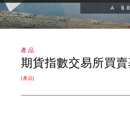
產品
期貨指數交易所買賣基
[
產品
]