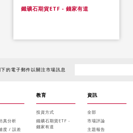
鐵礦石期貨ETF - 錢家有道
閣下的電子郵件以關注市場訊息
教育
資訊
投資方式
全部
仿真分析
鐵礦石期貨ETF -
市場評論
錢家有道
度 / 誤差
主題報告